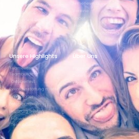
Firmenevents
Bubble Soccer & Arrowtag
Vereine
Bauernolympiade
Kinder
Oktoberfest Duell
Hochzeit
XXL DART Event
Junggesellenabschied
Weihnachtsolympiade
Unsere Highlights
Über Uns
Teamevents &
Impressum
Teambuilding
Datenschutz
Oktoberfest
Kontakt
Eventausstattung mieten
Eventplaner
Fotobox mieten
Hüpfburg mieten
Individuelles Teamevent &
Teambuilding