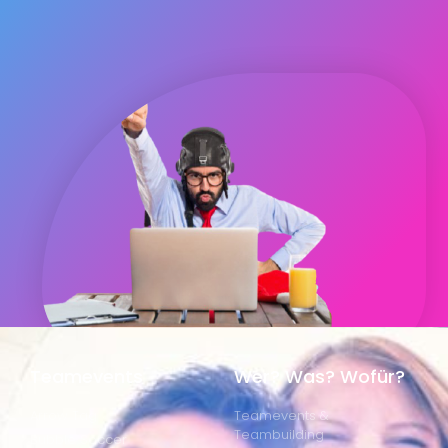
Teamevents
Wer? Was? Wofür?
Arrow Tag
Teamevents &
Teambuilding
Bubble Soccer