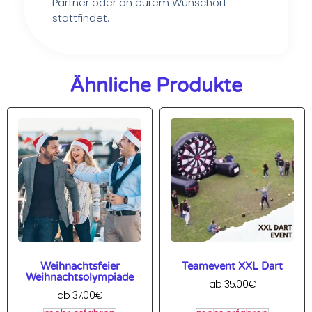
Partner oder an eurem Wunschort
stattfindet.
Ähnliche Produkte
Weihnachtsfeier
Teamevent XXL Dart
Weihnachtsolympiade
ab
35.00
€
ab
37.00
€